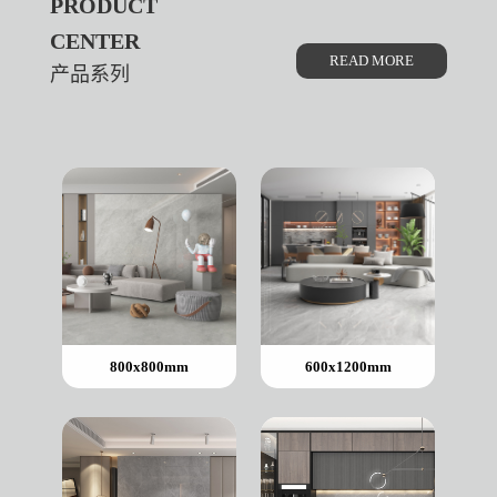
PRODUCT
CENTER
READ MORE
产品系列
800x800mm
600x1200mm