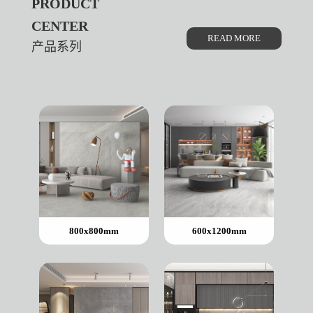
PRODUCT
CENTER
READ MORE
产品系列
800x800mm
600x1200mm