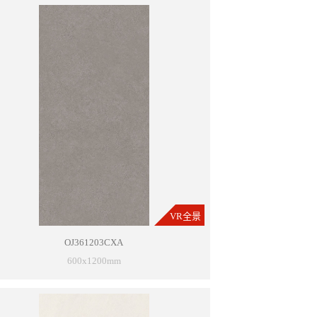
VR全景
OJ361203CXA
600x1200mm