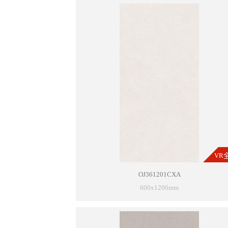
VR
OJ361201CXA
600x1200mm