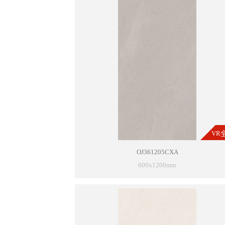
VR
OJ361205CXA
600x1200mm