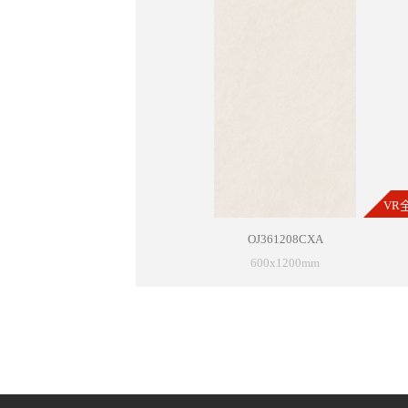
VR
OJ361208CXA
600x1200mm