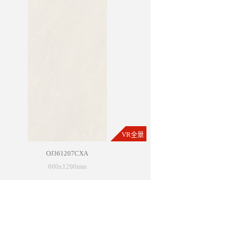
VR全景
OJ361207CXA
600x1200mm