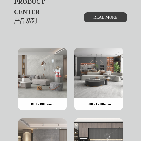
PRODUCT
CENTER
READ MORE
产品系列
800x800mm
600x1200mm