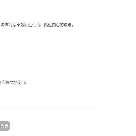
，竭诚为您奉献贴近生活、贴近内心的浪漫。
酒店等墙地使用。
回列表