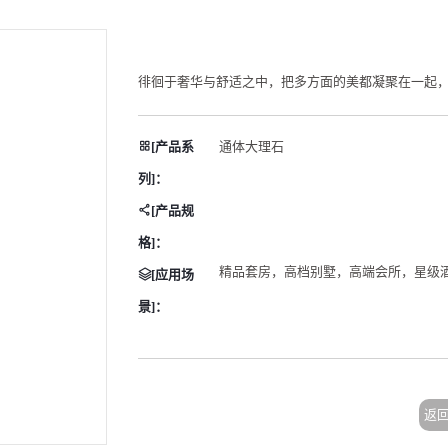
徘徊于奢华与舒适之中，把多方面的美都凝聚在一起
[产品系
通体大理石
列]：
[产品规
格]：
精品套房，高档别墅，高端会所，星级
[应用场
景]：
返